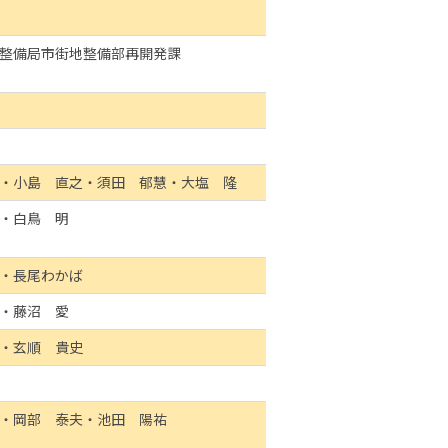
整備局市街地整備部再開発課
・小島 直之・須田 郁慧・大塩 隆
・白鳥 明
・長尾わかば
・藤沼 愛
・玄順 貴史
・岡部 泰夫・池田 陽祐