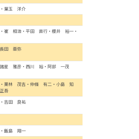
・葉玉 洋介
・崔 相浩・平田 直行・櫻井 裕一・
長田 亜弥
諸星 雅彦・西川 裕・阿部 一茂
・栗林 茂吉・仲條 有二・小島 知
正吾
・吉田 良祐
・飯島 翔一