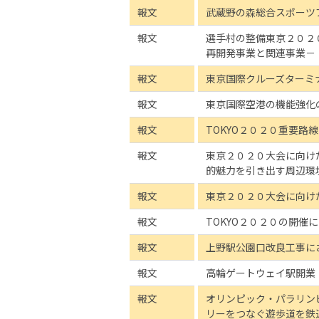
報文
武蔵野の森総合スポーツ
報文
選手村の整備東京２０２
再開発事業と関連事業－
報文
東京国際クルーズターミ
報文
東京国際空港の機能強化
報文
TOKYO２０２０重要路
報文
東京２０２０大会に向け
的魅力を引き出す周辺環
報文
東京２０２０大会に向け
報文
TOKYO２０２０の開催
報文
上野駅公園口改良工事に
報文
高輪ゲートウェイ駅開業
報文
オリンピック・パラリン
リーをつなぐ遊歩道を鉄