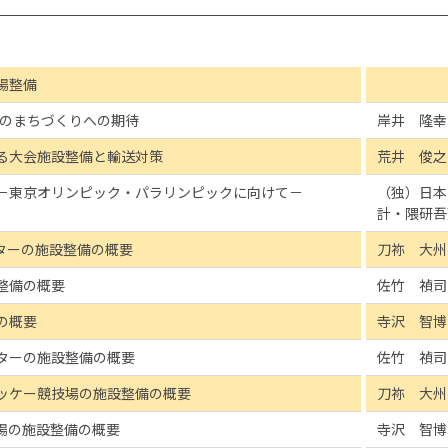
場整備
先のまちづくりへの期待
岸井 隆幸
る大会施設整備と輸送対策
荒井 俊之
－東京オリンピック・パラリンピックに向けて－
（独）日本
計・隈研吾
ターの施設整備の概要
刀祢 大州
整備の概要
佐竹 禎司
の概要
寺沢 智博
ターの施設整備の概要
佐竹 禎司
ッケー競技場の施設整備の概要
刀祢 大州
場の施設整備の概要
寺沢 智博