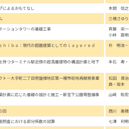
プによるおもてなし
本間 信之
ム
三橋さゆり
テーションタワーの基礎工事
斉藤 栄一
小林 嵩明
ｓｈｉｂａ：現代の庭園建築としてのｌａｙｅｒｅｄ
朴 明浩・
を持つターミナル駅近傍の超高層建物の構造計画と地下
本石 寿・
クト－大手町二丁目常盤橋地区第一種市街地再開発事業
松田 貢治
典・坂本 
築計画に応じた基礎の設計と施工－新宮下公園等整備事
山崎 和宏
５回
西川 美穂
能照査における部分係数の試算
七澤 利明