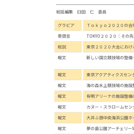
総括編集 臼田 仁 委員
グラビア
Ｔｏｋｙｏ２０２０の会
巻頭言
TOKYO２０２０：その
総説
東京２０２０大会におけ
報文
新しい国立競技場の整備
報文
東京アクアティクスセン
報文
海の森水上競技場の施設
報文
有明アリーナの施設整備
報文
カヌー・スラロームセン
報文
大井ふ頭中央海浜公園ホ
報文
夢の島公園アーチェリー