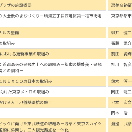
プラザの施設概要
惠美奈裕征
０大会後のまちづくり－晴海五丁目西地区第一種市街地
東京都都市
ナルの整備
柳井 健二
の取組み
衛藤 謙介
線における更新事業の取組み
前田 純輝
た首都高速の景観向上への取組み－都市の機能美・景観
相川 智彦
境との調和－
たＮＥＸＣＯ東日本の取組み
鈴木 淳一
に向けた東京メトロの取組み
岡田 龍二
おける人工地盤基礎杭の施工
池本 宏文
岡本 浩
ピックに向けた東武鉄道の取組み－浅草と東京スカイツ
渡邊 武彦
道橋に添架し，二大観光拠点を一体化－