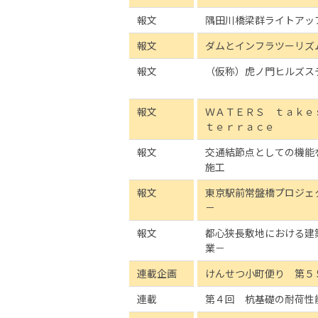
報文
隅田川橋梁群ライトアッ
報文
ダムとインフラツーリズ
報文
（仮称）虎ノ門ヒルズス
報文
ＷＡＴＥＲＳ ｔａｋｅ
ｔｅｒｒａｃｅ
報文
交通結節点としての機能
施工
報文
東京駅前常盤橋プロジェ
－
報文
都心狭長敷地における建
業－
連載企画
けんせつ小町便り 第５
連載
第４回 杭基礎の耐荷性