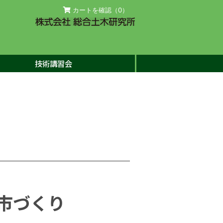
カートを確認（
0
）
技術講習会
市づくり