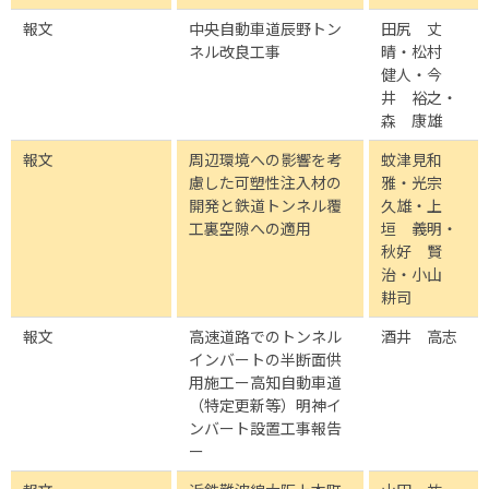
報文
中央自動車道辰野トン
田尻 丈
ネル改良工事
晴・松村
健人・今
井 裕之・
森 康雄
報文
周辺環境への影響を考
蚊津見和
慮した可塑性注入材の
雅・光宗
開発と鉄道トンネル覆
久雄・上
工裏空隙への適用
垣 義明・
秋好 賢
治・小山
耕司
報文
高速道路でのトンネル
酒井 高志
インバートの半断面供
用施工ー高知自動車道
（特定更新等）明神イ
ンバート設置工事報告
ー