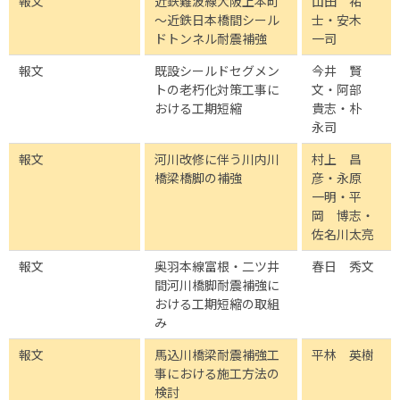
報文
近鉄難波線大阪上本町
山田 祐
～近鉄日本橋間シール
士・安木
ドトンネル耐震補強
一司
報文
既設シールドセグメン
今井 賢
トの老朽化対策工事に
文・阿部
おける工期短縮
貴志・朴
永司
報文
河川改修に伴う川内川
村上 昌
橋梁橋脚の補強
彦・永原
一明・平
岡 博志・
佐名川太亮
報文
奥羽本線富根・二ツ井
春日 秀文
間河川橋脚耐震補強に
おける工期短縮の取組
み
報文
馬込川橋梁耐震補強工
平林 英樹
事における施工方法の
検討