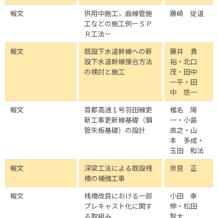
報文
供用中施工，曲線管施
藤崎 従道
工などの施工例ーＳＰ
Ｒ工法ー
報文
既設下水道幹線への新
藤井 貴
設下水道幹線接合方法
裕・北口
の検討と施工
茂・田中
一平・田
中 悠一
報文
首都高速１号羽田線更
椎名 陽
新工事更新線基礎（鋼
一・小島
管矢板基礎）の設計
直之・山
本 多成・
玉田 和法
報文
深梁工法による既設桟
奈良 正
橋の補強工事
報文
桟橋改良における一部
小田 幸
プレキャスト化に関す
伸・松田
る取組み
智太