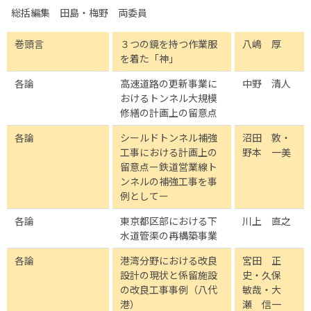
総括編集 田島・梅野 両委員
巻頭言
３つの鏡を持つ作業服
八嶋 厚
を着た「神」
各論
高速道路の更新事業に
中野 清人
おけるトンネル大規模
修繕の計画上の留意点
各論
シールドトンネル補強
沼田 敦・
工事における計画上の
野本 一美
留意点ー鉄道営業線ト
ンネルの補強工事を事
例としてー
各論
東京都区部における下
川上 直之
水道管渠の再構築事業
各論
港湾分野における改良
宮田 正
設計の現状と係留施設
史・久保
の改良工事事例（八代
敏哉・大
港）
瀬 信一