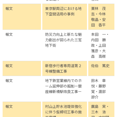
報文
東京駅周辺における地
栗林 茂
下空間活用の事例
吉・今林
敬晶・安
田 香平
報文
防災力向上と新たな魅
本田 一・
力創出が図られた三宮
内田 勝
地下街
政・上田
雅彦・大
森 高樹
報文
新宿歩行者専用道第２
佐伯 篤史
号線整備工事
報文
地下鉄営業線内でのホ
鈴木 章
ーム延伸部の掘削ー銀
悦・藤野
座線新橋駅改良工事ー
覚・渡部
諒介
報文
村山上貯水池堤体強化
廣島 実・
に伴う仮締切工事の施
三木 浩