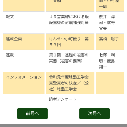
工実績
司・中村隆
一郎
報文
ＪＲ営業線における既
櫻井 淳
設擁壁の耐震補強対策
司・舘野
宣夫
連載企画
けんせつ小町便り 第
高橋 聡子
５３回
連載
第２回 基礎の被害の
七澤 利
実態（被害の要因）
明・飯島
翔一
インフォメーション
令和元年度地盤工学会
賞受賞者の決定／（公
社）地盤工学会
読者アンケート
前号へ
次号へ