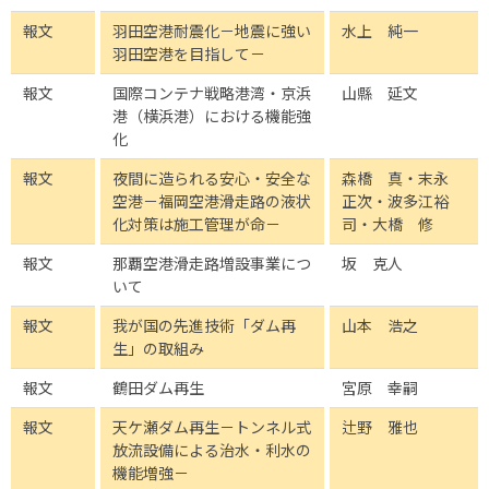
報文
羽田空港耐震化－地震に強い
水上 純一
羽田空港を目指して－
報文
国際コンテナ戦略港湾・京浜
山縣 延文
港（横浜港）における機能強
化
報文
夜間に造られる安心・安全な
森橋 真・末永
空港－福岡空港滑走路の液状
正次・波多江裕
化対策は施工管理が命－
司・大橋 修
報文
那覇空港滑走路増設事業につ
坂 克人
いて
報文
我が国の先進技術「ダム再
山本 浩之
生」の取組み
報文
鶴田ダム再生
宮原 幸嗣
報文
天ケ瀬ダム再生－トンネル式
辻野 雅也
放流設備による治水・利水の
機能増強－