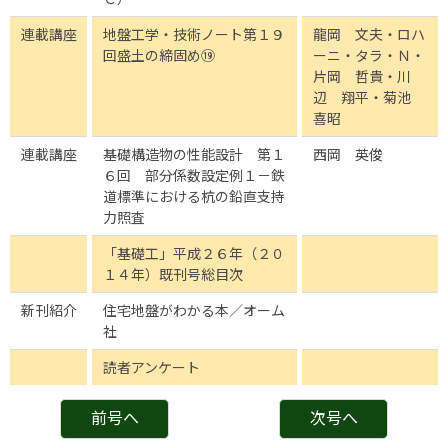
連載講座
地盤工学・技術ノート第１９
龍岡 文夫・ロハ
回盛土の締固め⑲
ーニ・タラ・Ｎ・
片岡 哲貴・川
辺 翔平・菊池
喜昭
連載講座
基礎構造物の性能設計 第１
西岡 英俊
６回 部分係数設定例１－鉄
道標準における杭の鉛直支持
力照査
「基礎工」平成２６年（２０
１４年）既刊号総目次
新刊紹介
住宅地盤がわかる本／オーム
社
読者アンケート
前号へ
次号へ