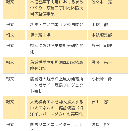
報文
木造密集市街地におけるまち
佐々木 亮
づくり－京島三丁目地区防災
街区整備事業－
報文
新橋・虎ノ門エリアの再開発
土橋 徹
報文
豊洲新市場
本誌編集部
報文
幌延における地層処分研究開
藤田 朝雄
発
報文
茨城港常陸那珂港区廃棄物最
黒澤 亮一
終処分場
報文
鹿島港大規模洋上風力発電所
小松崎 衞
－メガサイト鹿島プロジェク
ト始動－
報文
大規模再エネを導入拡大する
石川 容平
巨大エネルギー備蓄装置（海
洋インバースダム）の実用化
報文
国際リニアコライダー（ＩＬ
佐貫 智行
Ｃ）