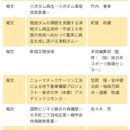
報文
小渋ダム再生－小渋ダム堰堤
竹内 寛幸
改良事業－
報文
既設ダムの課題を克服する津
町屋 政蔵
軽ダム再生技術－平成２８年
度の完成へ向かって着実に再
生を成し遂げる津軽ダム－
報文
新国立競技場
本誌編集部（監
修：（独）独日本
スポーツ振興セン
ター）
報文
ニューマチックケーソン工法
笠原 隆・安中健
による地下書庫構築プロジェ
太郎・稲場万鎖
クト―東京大学（本郷）アカ
夫・遠藤 和雄
デミックコモンズ―
報文
国際ビジネス拠点の再構築－
佐々木 亮
大手町二丁目地区第一種市街
地再開発事業－