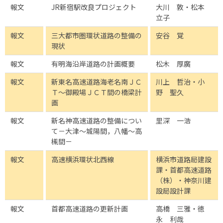
報文
JR新宿駅改良プロジェクト
大川 敦・松本
立子
報文
三大都市圏環状道路の整備の
安谷 覚
現状
報文
有明海沿岸道路の計画概要
松木 厚廣
報文
新東名高速道路海老名南ＪＣ
川上 哲治・小
Ｔ～御殿場ＪＣＴ間の橋梁計
野 聖久
画
報文
新名神高速道路の整備につい
里深 一浩
て－大津～城陽間，八幡～高
槻間－
報文
高速横浜環状北西線
横浜市道路局建設
課・首都高速道路
（株）・神奈川建
設局設計課
報文
首都高速道路の更新計画
高橋 三雅・徳
永 利哉