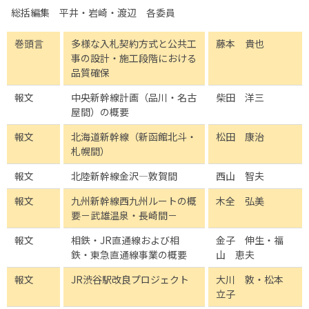
総括編集 平井・岩崎・渡辺 各委員
巻頭言
多様な入札契約方式と公共工
藤本 貴也
事の設計・施工段階における
品質確保
報文
中央新幹線計画（品川・名古
柴田 洋三
屋間）の概要
報文
北海道新幹線（新函館北斗・
松田 康治
札幌間）
報文
北陸新幹線金沢―敦賀間
西山 智夫
報文
九州新幹線西九州ルートの概
木全 弘美
要－武雄温泉・長崎間－
報文
相鉄・JR直通線および相
金子 伸生・福
鉄・東急直通線事業の概要
山 恵夫
報文
JR渋谷駅改良プロジェクト
大川 敦・松本
立子