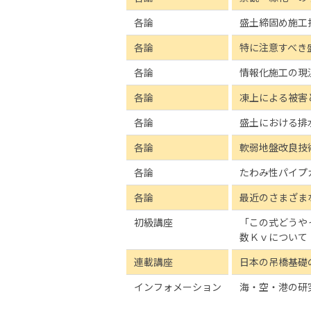
各論
盛土締固め施工
各論
特に注意すべき
各論
情報化施工の現
各論
凍上による被害
各論
盛土における排
各論
軟弱地盤改良技
各論
たわみ性パイプ
各論
最近のさまざま
初級講座
「この式どうや
数Ｋｖについて
連載講座
日本の吊橋基礎
インフォメーション
海・空・港の研