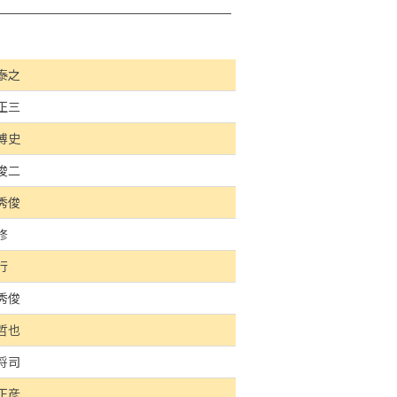
泰之
正三
博史
俊二
秀俊
修
行
秀俊
哲也
将司
正彦