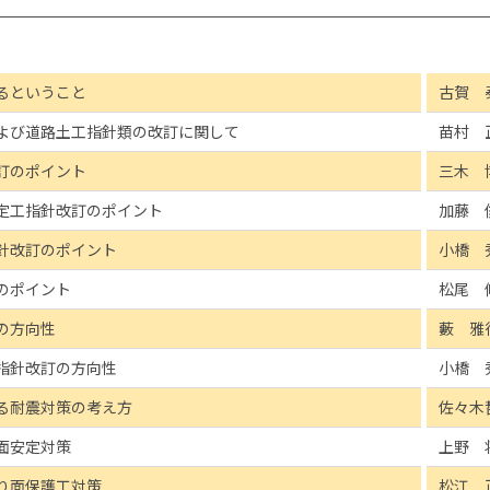
るということ
古賀 
よび道路土工指針類の改訂に関して
苗村 
訂のポイント
三木 
定工指針改訂のポイント
加藤 
針改訂のポイント
小橋 
のポイント
松尾 
の方向性
藪 雅
指針改訂の方向性
小橋 
る耐震対策の考え方
佐々木
面安定対策
上野 
り面保護工対策
松江 