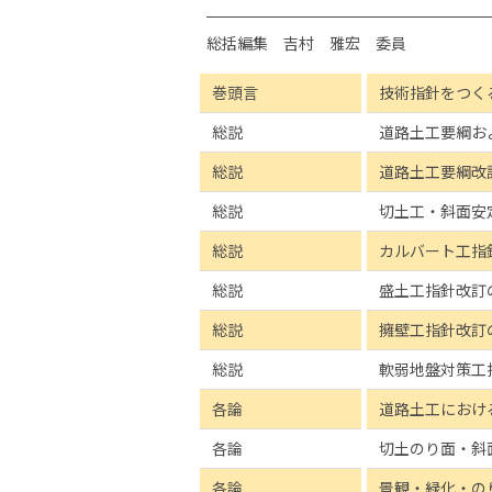
総括編集 吉村 雅宏 委員
巻頭言
技術指針をつく
総説
道路土工要綱お
総説
道路土工要綱改
総説
切土工・斜面安
総説
カルバート工指
総説
盛土工指針改訂
総説
擁壁工指針改訂
総説
軟弱地盤対策工
各論
道路土工におけ
各論
切土のり面・斜
各論
景観・緑化・の