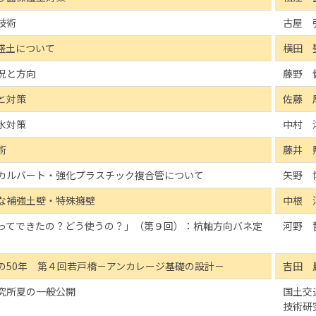
技術
古屋 
盛土について
横田 
況と方向
藤野 
と対策
佐藤 
水対策
中村 
術
藤井 
カルバート・強化プラスチック複合管について
矢野 
な補強土壁・特殊擁壁
中根 
ってできたの？どう使うの？」（第９回）：杭軸方向バネ定
河野 
の50年 第４回若戸橋－アンカレージ基礎の設計－
吉田 
究所夏の一般公開
国土交
技術研