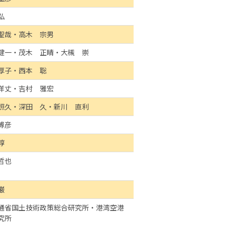
弘
聖哉・高木 宗男
健一・茂木 正晴・大槻 崇
厚子・西本 聡
洋丈・吉村 雅宏
照久・深田 久・新川 直利
博彦
淳
哲也
巌
通省国土技術政策総合研究所・港湾空港
究所