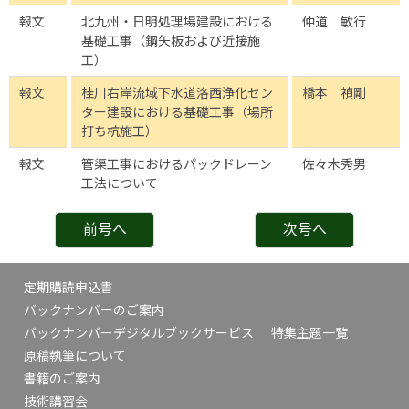
報文
北九州・日明処理場建設における
仲道 敏行
基礎工事（鋼矢板および近接施
工）
報文
桂川右岸流域下水道洛西浄化セン
橋本 禎剛
ター建設における基礎工事（場所
打ち杭施工）
報文
管渠工事におけるパックドレーン
佐々木秀男
工法について
前号へ
次号へ
定期購読申込書
バックナンバーのご案内
バックナンバーデジタルブックサービス
特集主題一覧
原稿執筆について
書籍のご案内
技術講習会