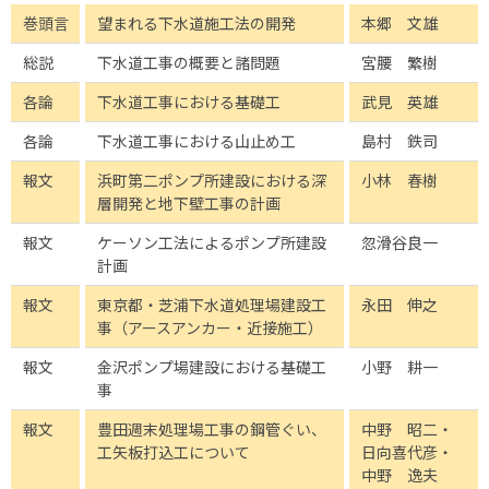
巻頭言
望まれる下水道施工法の開発
本郷 文雄
総説
下水道工事の概要と諸問題
宮腰 繁樹
各論
下水道工事における基礎工
武見 英雄
各論
下水道工事における山止め工
島村 鉄司
報文
浜町第二ポンプ所建設における深
小林 春樹
層開発と地下壁工事の計画
報文
ケーソン工法によるポンプ所建設
忽滑谷良一
計画
報文
東京都・芝浦下水道処理場建設工
永田 伸之
事（アースアンカー・近接施工）
報文
金沢ポンプ場建設における基礎工
小野 耕一
事
報文
豊田週末処理場工事の鋼管ぐい、
中野 昭二・
工矢板打込工について
日向喜代彦・
中野 逸夫