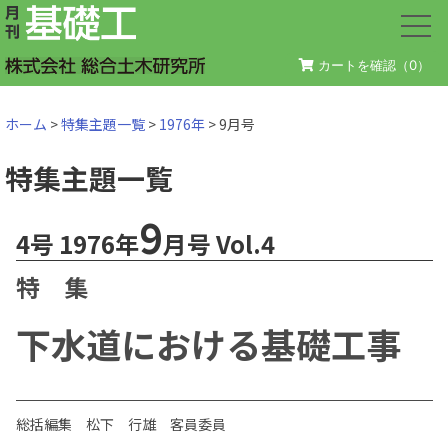
カートを確認（
0
）
ホーム
>
特集主題一覧
>
1976年
> 9月号
特集主題一覧
9
4号 1976年
月号 Vol.4
特 集
下水道における基礎工事
総括編集 松下 行雄 客員委員