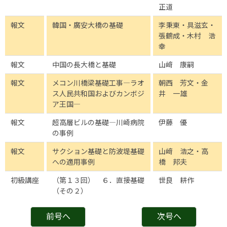
正道
報文
韓国・廣安大橋の基礎
李秉東・具滋玄・
張鶴成・木村 浩
幸
報文
中国の長大橋と基礎
山﨑 康嗣
報文
メコン川橋梁基礎工事―ラオ
朝西 芳文・金
ス人民共和国およびカンボジ
井 一雄
ア王国―
報文
超高層ビルの基礎―川崎病院
伊藤 優
の事例
報文
サクション基礎と防波堤基礎
山﨑 浩之・高
への適用事例
橋 邦夫
初級講座
（第１３回） ６．直接基礎
世良 耕作
（その２）
前号へ
次号へ