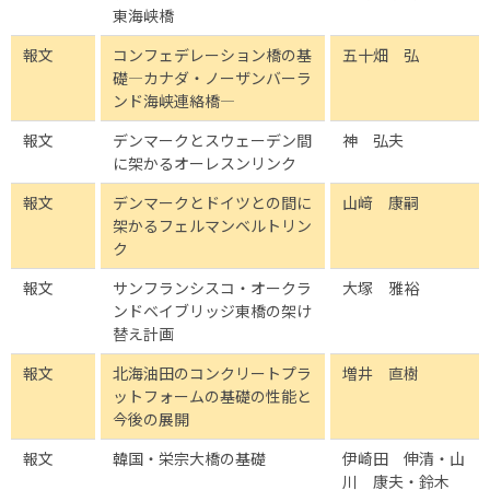
東海峡橋
報文
コンフェデレーション橋の基
五十畑 弘
礎―カナダ・ノーザンバーラ
ンド海峡連絡橋―
報文
デンマークとスウェーデン間
神 弘夫
に架かるオーレスンリンク
報文
デンマークとドイツとの間に
山﨑 康嗣
架かるフェルマンベルトリン
ク
報文
サンフランシスコ・オークラ
大塚 雅裕
ンドベイブリッジ東橋の架け
替え計画
報文
北海油田のコンクリートプラ
増井 直樹
ットフォームの基礎の性能と
今後の展開
報文
韓国・栄宗大橋の基礎
伊崎田 伸清・山
川 康夫・鈴木