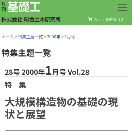
カートを確認（
0
）
ホーム
>
特集主題一覧
>
2000年
> 1月号
特集主題一覧
1
28号 2000年
月号 Vol.28
特 集
大規模構造物の基礎の現
状と展望