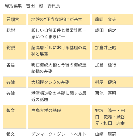
総括編集 吉田 巌 委員長
巻頭言
地盤の“正当な評価”が基本
龍岡 文夫
総説
厳しい自然条件と橋梁計画―
成田 信之
思いつくままに―
総説
超高層ビルにおける基礎の現
加倉井正昭
状と展望
各論
明石海峡大橋と今後の海峡連
加島 延行
絡橋の基礎
各論
大規模タンクの基礎
柳屋 健治
各論
港湾構造物の基礎に関する最
菊池 喜昭
近の話題
報文
白鳥大橋の基礎
野坂 隆一・田
口 史雄・渋谷
元・和田 忠幸
報文
デンマーク・グレートベルト
山﨑 康嗣