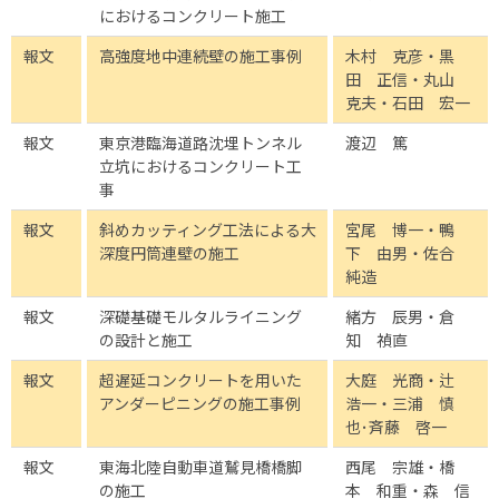
におけるコンクリート施工
報文
高強度地中連続壁の施工事例
木村 克彦・黒
田 正信・丸山
克夫・石田 宏一
報文
東京港臨海道路沈埋トンネル
渡辺 篤
立坑におけるコンクリート工
事
報文
斜めカッティング工法による大
宮尾 博一・鴨
深度円筒連壁の施工
下 由男・佐合
純造
報文
深礎基礎モルタルライニング
緒方 辰男・倉
の設計と施工
知 禎直
報文
超遅延コンクリートを用いた
大庭 光商・辻
アンダーピニングの施工事例
浩一・三浦 慎
也･斉藤 啓一
報文
東海北陸自動車道鷲見橋橋脚
西尾 宗雄・橋
の施工
本 和重・森 信