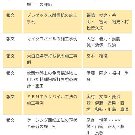
施工上の評価
報文
プレダックス耐震杭の施工
福嶋 孝之・谷
事例
明・ 冨岡 裕史・村
松普久夫
報文
マイクロパイルの施工事例
大谷 義則・妻鹿
誠・浜塚 政治
報文
大口径場所打ち杭の施工事
宮本 和徹
例
報文
軟弱地盤上の免震構造物に
伊藤 隆之・福村 尚
用いた特殊場所打ち杭の設
登
計・施工
報文
ＳＥＮＴＡＮパイル工法の
奥村 文直・菱沼
施工事例
登・伊藤 達男・西
垣 和弘・川島 真澄
報文
ケーシング回転工法の現状
尾身 博明・小林
と最近の施工例
勉・山管 正人・藤
川 長敏