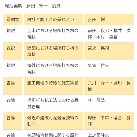
総括編集 藤田 宏一 委員
巻頭言
設計と施工との兼ね合い
吉田 巌
総説
土木における場所打ち杭の
前田 良刀・福井 次
現状
郎・木村 嘉富
総説
建築における場所打ち杭の
冨永 晃司
現状
総説
海外における場所打ち杭の
気仙 哲夫
現状
各論
施工機械の特徴と施工実績
荒川 秀一・藤川 長
敏
各論
場所打ち杭工法における品
林 隆浩
質管理
各論
最近の建設汚泥処理技術の
塚田 幸広・落合 良
動向
隆
各論
杭頭結合状態に関する設計
上之薗隆志