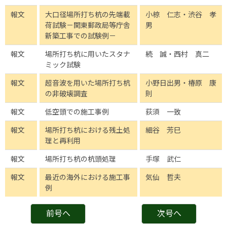
報文
大口径場所打ち杭の先端載
小椋 仁志・渋谷 孝
荷試験－関東郵政局等庁舎
男
新築工事での試験例－
報文
場所打ち杭に用いたスタナ
続 誠・西村 真二
ミック試験
報文
超音波を用いた場所打ち杭
小野日出男・椿原 康
の非破壊調査
則
報文
低空頭での施工事例
荻須 一致
報文
場所打ち杭における残土処
細谷 芳巳
理と再利用
報文
場所打ち杭の杭頭処理
手塚 武仁
報文
最近の海外における施工事
気仙 哲夫
例
前号へ
次号へ