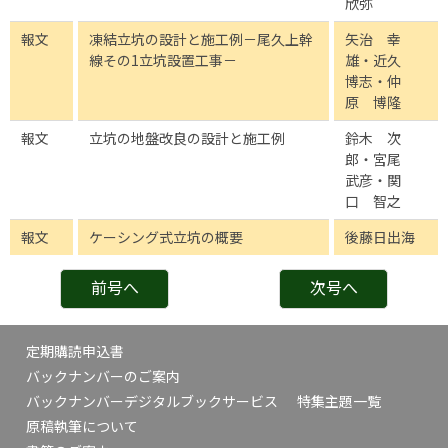
欣弥
報文
凍結立坑の設計と施工例－尾久上幹
矢治 幸
線その1立坑設置工事－
雄・近久
博志・仲
原 博隆
報文
立坑の地盤改良の設計と施工例
鈴木 次
郎・宮尾
武彦・関
口 智之
報文
ケーシング式立坑の概要
後藤日出海
前号へ
次号へ
定期購読申込書
バックナンバーのご案内
バックナンバーデジタルブックサービス
特集主題一覧
原稿執筆について