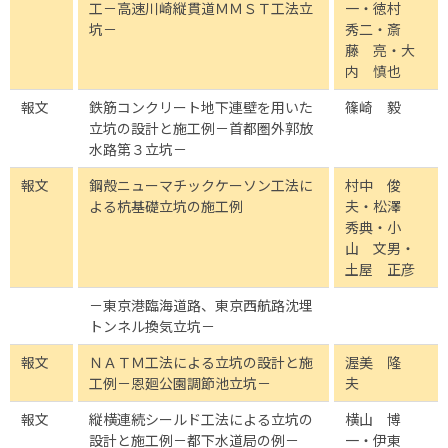
工－高速川崎縦貫道ＭＭＳＴ工法立
一・徳村
坑－
秀二・斎
藤 亮・大
内 慎也
報文
鉄筋コンクリート地下連壁を用いた
篠崎 毅
立坑の設計と施工例－首都圏外郭放
水路第３立坑－
報文
鋼殻ニューマチックケーソン工法に
村中 俊
よる杭基礎立坑の施工例
夫・松澤
秀典・小
山 文男・
土屋 正彦
－東京港臨海道路、東京西航路沈埋
トンネル換気立坑－
報文
ＮＡＴＭ工法による立坑の設計と施
渥美 隆
工例－恩廻公園調節池立坑－
夫
報文
縦横連続シールド工法による立坑の
横山 博
設計と施工例－都下水道局の例－
一・伊東