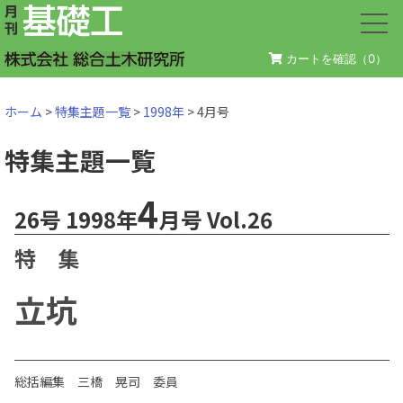
カートを確認（
0
）
ホーム
>
特集主題一覧
>
1998年
> 4月号
特集主題一覧
4
26号 1998年
月号 Vol.26
特 集
立坑
総括編集 三橋 晃司 委員