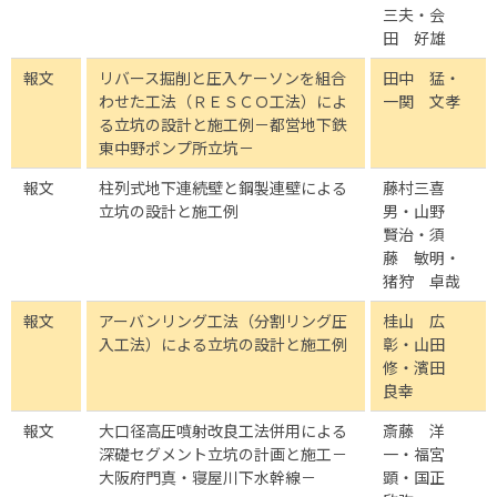
三夫・会
田 好雄
報文
リバース掘削と圧入ケーソンを組合
田中 猛・
わせた工法（ＲＥＳＣＯ工法）によ
一関 文孝
る立坑の設計と施工例－都営地下鉄
東中野ポンプ所立坑－
報文
柱列式地下連続壁と鋼製連壁による
藤村三喜
立坑の設計と施工例
男・山野
賢治・須
藤 敏明・
猪狩 卓哉
報文
アーバンリング工法（分割リング圧
桂山 広
入工法）による立坑の設計と施工例
彰・山田
修・濱田
良幸
報文
大口径高圧噴射改良工法併用による
斎藤 洋
深礎セグメント立坑の計画と施工－
一・福宮
大阪府門真・寝屋川下水幹線－
顕・国正