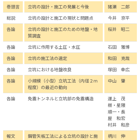
巻頭言
立坑の設計・施工の発展と今後
猪瀬 二郎
総説
立坑の設計と施工の現状と問題点
今井 京平
各論
立坑の設計と施工のための地盤・地
桜井 昭二
質調査
各論
立坑に作用する土圧・水圧
石田 雅博
各論
立坑の施工法の選定
和田 克哉
各論
立坑における地盤改良
塚田 幸広
各論
小規模（小型）立坑工法（内径２ｍ
中山 肇
程度）の最近の動向
各論
免震トンネルと立坑部の免震構造
運上 茂
樹・星隈
順一・長
屋 和宏
村井 和彦
報文
鋼管矢板工法による立坑の設計と施
柄川 伸