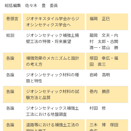
総括編集 佐々木 豊 委員
巻頭言
ジオテキスタイル学会からジ
福岡 正巳
オシンセティクス学会へ
総説
ジオシンセティック補強土擁
龍岡 文夫・内
壁工法の特徴・将来展望
村 太郎・古関
潤一・舘山 勝
各論
補強効果のメカニズムと設計
塚田 幸広・福
の考え方
田 直三
各論
ジオシンセティック材料の種
岩崎 高明
類と特性
各論
ジオシンセティック材料の試
巻内 勝彦
験方法と品質
各論
ジオシンセティックス補強土
村田 修
工法における地盤調査
各論
道路等における補強土工法の
三木 博 塚田
設計と施工
幸広