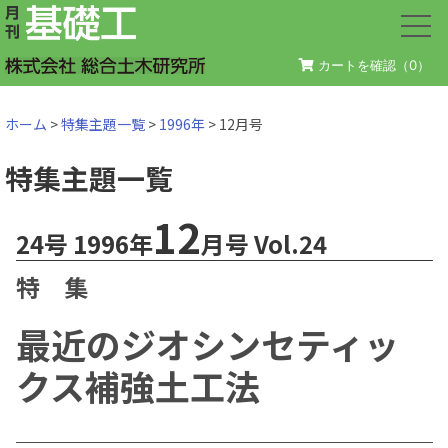
カートを確認（
0
）
ホーム
>
特集主題一覧
>
1996年
> 12月号
特集主題一覧
12
24号 1996年
月号 Vol.24
特 集
最近のジオシンセティッ
クス補強土工法