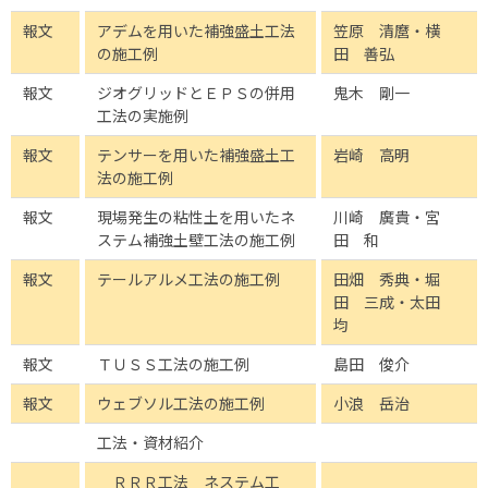
報文
アデムを用いた補強盛土工法
笠原 清麿・横
の施工例
田 善弘
報文
ジオグリッドとＥＰＳの併用
鬼木 剛一
工法の実施例
報文
テンサーを用いた補強盛土工
岩崎 高明
法の施工例
報文
現場発生の粘性土を用いたネ
川崎 廣貴・宮
ステム補強土壁工法の施工例
田 和
報文
テールアルメ工法の施工例
田畑 秀典・堀
田 三成・太田
均
報文
ＴＵＳＳ工法の施工例
島田 俊介
報文
ウェブソル工法の施工例
小浪 岳治
工法・資材紹介
ＲＲＲ工法 ネステム工