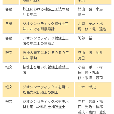
各論
鉄道における補強土工法の設
舘山 勝・小島
計と施工
謙一
各論
ジオシンセティック補強土工
古賀 泰之・松
法における耐震設計
尾 修・堤 達也
各論
ジオシンセティック補強土工
阿部 裕
法の施工上の留意点
報文
阪神大震災におけるＲＲＲ工
舘山 勝 堀井
法の挙動
克己
報文
粘性土を用いた補強土擁壁工
小島 謙一・村
法
田 修・丸山
修・米澤 豊司
報文
ジオシンセティックスを用い
三木 博史
た高含水比盛土の施工
報文
ジオシンセティック水平排水
赤井 智幸・福
材を用いた粘性土補強盛土
田 光治・楠部
義夫・嘉門 雅史