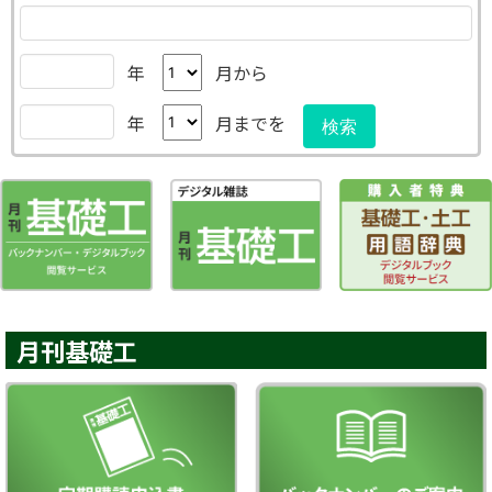
年
月から
年
月までを
検索
月刊基礎工