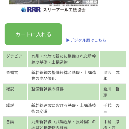
カートに入れる
▶デジタル版はこちら
グラビア
九州・北陸で新たに整備された新幹
線の基礎・土構造物
巻頭言
新幹線網の整備経緯と基礎・土構造
深沢 成
物の高品位化
年
総説
整備新幹線の概要
倉川 哲
志
総説
新幹線建設における基礎・土構造技
千代 啓
術の変遷
三
各論
九州新幹線（武雄温泉・長崎間）の
中島 悠
地盤と構造物の概要
樹・西