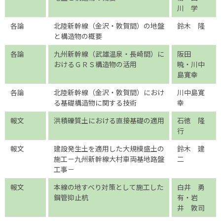
川 学
各論
北陸新幹線（金沢・敦賀間）の地盤
鈴木 隆
と構造物の概要
各論
九州新幹線（武雄温泉・長崎間）に
阪田
おけるＧＲＳ構造物の活用
暁・川中
島寛幸
各論
北陸新幹線（金沢・敦賀間）におけ
川中島寛
る基礎構造物に関する技術
幸
報文
洪積礫質土における直接基礎の適用
石徳 隆
行
報文
建設発生土を適用した大規模盛土の
鈴木 建
施工－九州新幹線大村車両基地路盤
二
工事－
報文
本線の地すべり対策として施工した
白井 勇
鋼管抑止杭
有・岩
井 敦司