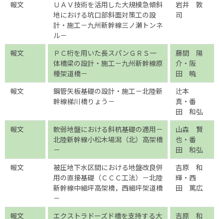
報文
ＵＡＶ技術を活用した大規模急傾斜
岩井 敦
地における坑口部斜面対策工の設
司
計・施工－九州新幹線三ノ瀬トンネ
ル－
報文
ＰＣ桁を用いた長スパンＧＲＳ一
藤間 陽
体橋梁の設計・施工－九州新幹線原
介・阪
種架道橋－
田 暁
報文
鋼管矢板基礎の設計・施工－北陸新
辻本
幹線梯川橋りょう－
真・番
田 和弘
報文
軟弱地盤における斜杭基礎の適用－
山森 賢
北陸新幹線小松木場潟（北）高架橋
也・番
－
田 和弘
報文
被圧地下水区間における地盤改良併
吉原 和
用の直接基礎（ＣＣＣ工法）－北陸
輝・西
新幹線中細坪高架橋，西細坪架道橋
田 篤広
－
報文
エクストラドーズド橋を支持する大
吉原 和