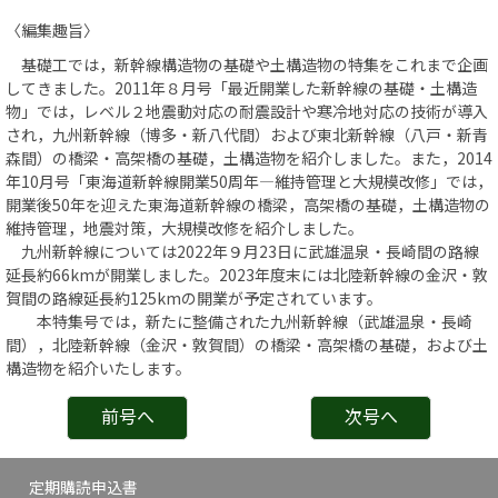
〈編集趣旨〉
基礎工では，新幹線構造物の基礎や土構造物の特集をこれまで企画
してきました。2011年８月号「最近開業した新幹線の基礎・土構造
物」では，レベル２地震動対応の耐震設計や寒冷地対応の技術が導入
され，九州新幹線（博多・新八代間）および東北新幹線（八戸・新青
森間）の橋梁・高架橋の基礎，土構造物を紹介しました。また，2014
年10月号「東海道新幹線開業50周年―維持管理と大規模改修」では，
開業後50年を迎えた東海道新幹線の橋梁，高架橋の基礎，土構造物の
維持管理，地震対策，大規模改修を紹介しました。
九州新幹線については2022年９月23日に武雄温泉・長崎間の路線
延長約66kmが開業しました。2023年度末には北陸新幹線の金沢・敦
賀間の路線延長約125kmの開業が予定されています。
本特集号では，新たに整備された九州新幹線（武雄温泉・長崎
間），北陸新幹線（金沢・敦賀間）の橋梁・高架橋の基礎，および土
構造物を紹介いたします。
前号へ
次号へ
定期購読申込書