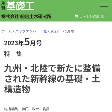
カートを確認（
0
）
ホーム
>
バックナンバー一覧
>
2023年
> 5月号
5
2023年
月号
特 集
九州・北陸で新たに整備
された新幹線の基礎・土
構造物
総括編集 神田 政幸 委員