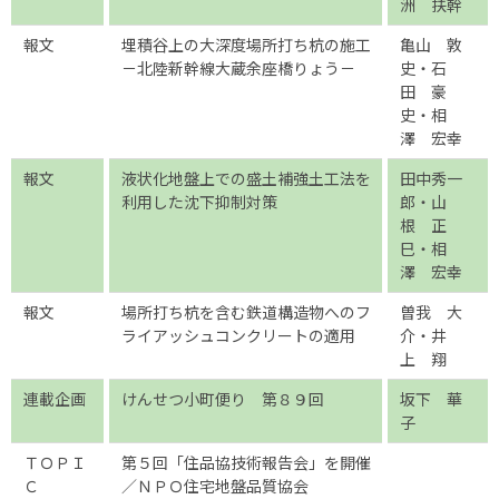
洲 扶幹
報文
埋積谷上の大深度場所打ち杭の施工
亀山 敦
－北陸新幹線大蔵余座橋りょう－
史・石
田 豪
史・相
澤 宏幸
報文
液状化地盤上での盛土補強土工法を
田中秀一
利用した沈下抑制対策
郎・山
根 正
巳・相
澤 宏幸
報文
場所打ち杭を含む鉄道構造物へのフ
曽我 大
ライアッシュコンクリートの適用
介・井
上 翔
連載企画
けんせつ小町便り 第８９回
坂下 華
子
ＴＯＰＩ
第５回「住品協技術報告会」を開催
Ｃ
／ＮＰＯ住宅地盤品質協会