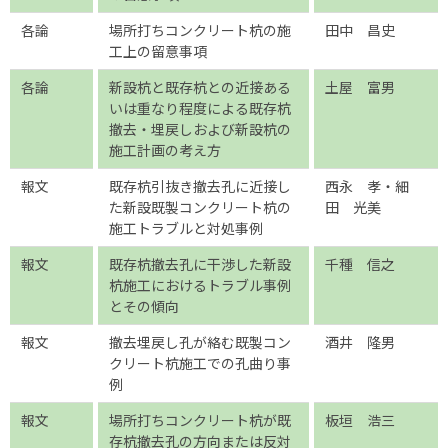
各論
場所打ちコンクリート杭の施
田中 昌史
工上の留意事項
各論
新設杭と既存杭との近接ある
土屋 富男
いは重なり程度による既存杭
撤去・埋戻しおよび新設杭の
施工計画の考え方
報文
既存杭引抜き撤去孔に近接し
西永 孝・細
た新設既製コンクリート杭の
田 光美
施工トラブルと対処事例
報文
既存杭撤去孔に干渉した新設
千種 信之
杭施工におけるトラブル事例
とその傾向
報文
撤去埋戻し孔が絡む既製コン
酒井 隆男
クリート杭施工での孔曲り事
例
報文
場所打ちコンクリート杭が既
板垣 浩三
存杭撤去孔の方向または反対