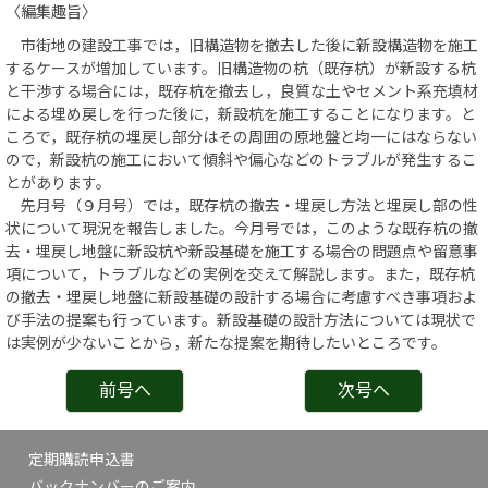
〈編集趣旨〉
市街地の建設工事では，旧構造物を撤去した後に新設構造物を施工
するケースが増加しています。旧構造物の杭（既存杭）が新設する杭
と干渉する場合には，既存杭を撤去し，良質な土やセメント系充填材
による埋め戻しを行った後に，新設杭を施工することになります。と
ころで，既存杭の埋戻し部分はその周囲の原地盤と均一にはならない
ので，新設杭の施工において傾斜や偏心などのトラブルが発生するこ
とがあります。
先月号（９月号）では，既存杭の撤去・埋戻し方法と埋戻し部の性
状について現況を報告しました。今月号では，このような既存杭の撤
去・埋戻し地盤に新設杭や新設基礎を施工する場合の問題点や留意事
項について，トラブルなどの実例を交えて解説します。また，既存杭
の撤去・埋戻し地盤に新設基礎の設計する場合に考慮すべき事項およ
び手法の提案も行っています。新設基礎の設計方法については現状で
は実例が少ないことから，新たな提案を期待したいところです。
前号へ
次号へ
定期購読申込書
バックナンバーのご案内