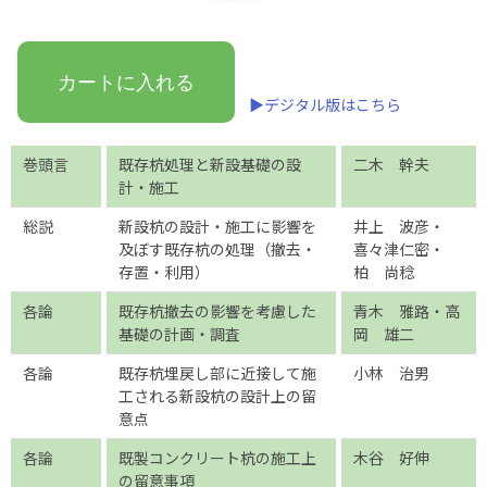
カートに入れる
▶デジタル版はこちら
巻頭言
既存杭処理と新設基礎の設
二木 幹夫
計・施工
総説
新設杭の設計・施工に影響を
井上 波彦・
及ぼす既存杭の処理（撤去・
喜々津仁密・
存置・利用）
柏 尚稔
各論
既存杭撤去の影響を考慮した
青木 雅路・高
基礎の計画・調査
岡 雄二
各論
既存杭埋戻し部に近接して施
小林 治男
工される新設杭の設計上の留
意点
各論
既製コンクリート杭の施工上
木谷 好伸
の留意事項