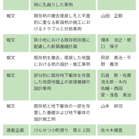
側に孔曲りした事例
報文
既存杭の撤去埋戻し孔と平面
山田 正毅
的に重なる新設杭の施工にお
けるトラブルと対処事例
報文
狭小地における既存杭存置に
榎本 浩之・野
配慮した新築基礎計画
口 悌子
報文
既存杭を撤去，埋戻した地盤
阿部 勇治・平
における杭の設計・施工事例
野 義洸
報文
部分的に既存地下躯体を存置
石倉 敦・佐藤
した改良地盤上の直接基礎の
浩太郎・木内
設計事例
佑輔・西田
愛・浅香 美治
報文
既存杭と地下躯体の一部を存
山本 耕司
置した基礎および地下躯体の
設計施工例
連載企画
けんせつ小町便り 第８２回
佐々木綾香