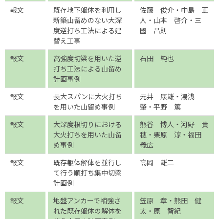
報文
既存地下躯体を利用し
佐藤 俊介・中島 正
新築山留めのない大深
人・山本 啓介・三
度逆打ち工法による建
國 昌則
替え工事
報文
高強度切梁を用いた逆
石田 純也
打ち工法による山留め
計画事例
報文
長大スパンに大火打ち
元井 康雄・湯浅
を用いた山留め事例
肇・平野 篤
報文
大深度根切りにおける
熊谷 博人・河野 貴
大火打ちを用いた山留
穂・栗原 淳・福田
め事例
義広
報文
既存躯体解体を並行し
高岡 雄二
て行う順打ち集中切梁
計画例
報文
地盤アンカーで補強さ
笠原 章・熊田 健
れた既存躯体の解体を
太・原 智紀