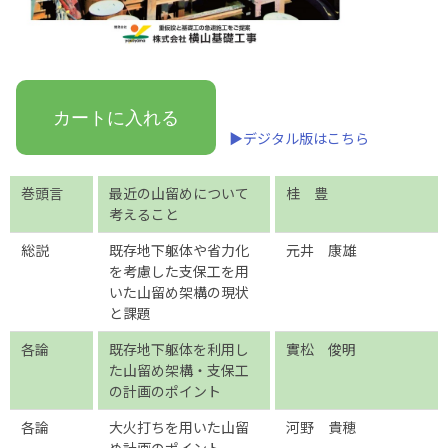
カートに入れる
▶デジタル版はこちら
巻頭言
最近の山留めについて
桂 豊
考えること
総説
既存地下躯体や省力化
元井 康雄
を考慮した支保工を用
いた山留め架構の現状
と課題
各論
既存地下躯体を利用し
實松 俊明
た山留め架構・支保工
の計画のポイント
各論
大火打ちを用いた山留
河野 貴穂