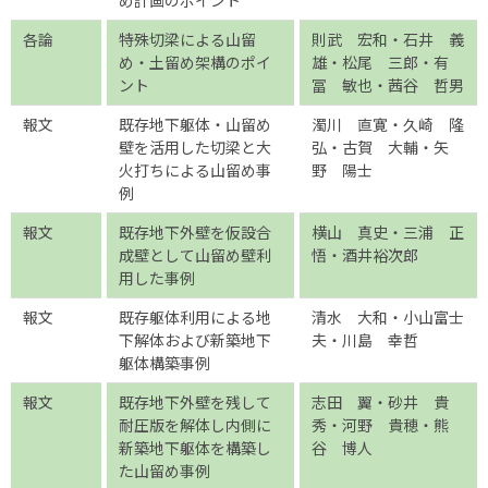
め計画のポイント
各論
特殊切梁による山留
則武 宏和・石井 義
め・土留め架構のポイ
雄・松尾 三郎・有
ント
冨 敏也・茜谷 哲男
報文
既存地下躯体・山留め
濁川 直寛・久崎 隆
壁を活用した切梁と大
弘・古賀 大輔・矢
火打ちによる山留め事
野 陽士
例
報文
既存地下外壁を仮設合
横山 真史・三浦 正
成壁として山留め壁利
悟・酒井裕次郎
用した事例
報文
既存躯体利用による地
清水 大和・小山富士
下解体および新築地下
夫・川島 幸哲
躯体構築事例
報文
既存地下外壁を残して
志田 翼・砂井 貴
耐圧版を解体し内側に
秀・河野 貴穂・熊
新築地下躯体を構築し
谷 博人
た山留め事例