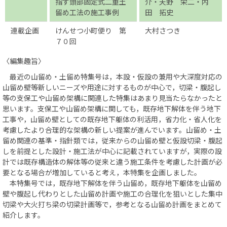
指す頭部固定式二重土
介・天野 栄二・内
留め工法の施工事例
田 拓史
連載企画
けんせつ小町便り 第
大村さつき
７０回
〈編集趣旨〉
最近の山留め・土留め特集号は，本設・仮設の兼用や大深度対応の
山留め壁等新しいニーズや用途に対するものが中心で，切梁・腹起し
等の支保工や山留め架構に関連した特集はあまり見当たらなかったと
思います。支保工や山留め架構に関しても，既存地下解体を伴う地下
工事や，山留め壁としての既存地下躯体の利活用，省力化・省人化を
考慮したより合理的な架構の新しい提案が進んでいます。山留め・土
留め関連の基準・指針類では，従来からの山留め壁と仮設切梁・腹起
しを前提とした設計・施工法が中心に記載されていますが，実際の設
計では既存構造体の解体等の従来と違う施工条件を考慮した計画が必
要となる場合が増加していると考え，本特集を企画しました。
本特集号では，既存地下解体を伴う山留め，既存地下躯体を山留め
壁や腹起し代わりとした山留め計画や施工の合理化を狙いとした集中
切梁や大火打ち梁の切梁計画等で，参考となる山留め計画をまとめて
紹介します。