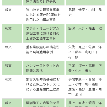
伴う山留め計画事例
報文
狭小地での建替え事業
武智 伸泰・小川 雅
における既存RC躯体を
史
利用した山留め事例
報文
ホテル・ミュージアム
飯塚 大介・福田 稔
建設工事における斜め
土留め工法施工事例
報文
重ね梁腹起しの構造性
矢後 克己・佐藤 洋
能と現場適用事例
平・藤本 利昭・下
村 修一
報文
ハンマーストラットの
平尾 淳一・高橋 正
開発と現況
登・中村 寿人
報文
鋼管矢板井筒基礎にお
手間本康一・合樂 将
ける支保工のトラス化
三・小林 裕・高柳
による生産性向上効果
達徳・高野 恵佑・向
市 清司
報文
開削施工の合理化を目
井上 直史・渡邉 洋