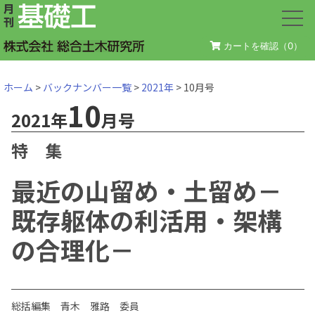
カートを確認（
0
）
ホーム
>
バックナンバー一覧
>
2021年
> 10月号
10
2021年
月号
特 集
最近の山留め・土留め－
既存躯体の利活用・架構
の合理化－
総括編集 青木 雅路 委員