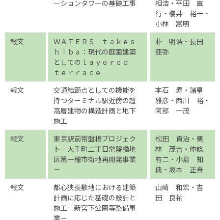
ーションタワーの基礎工事
相浩・平田 直
行・櫻井 裕一・
小林 嵩明
報文
ＷＡＴＥＲＳ ｔａｋｅｓ
朴 明浩・長田
ｈｉｂａ：現代の庭園建築
亜弥
としてのｌａｙｅｒｅｄ
ｔｅｒｒａｃｅ
報文
交通結節点としての機能を
本石 寿・諸星
持つターミナル駅近傍の超
雅彦・西川 裕・
高層建物の構造計画と地下
阿部 一茂
施工
報文
東京駅前常盤橋プロジェク
松田 貢治・栗
ト－大手町二丁目常盤橋地
林 茂吉・仲條
区第一種市街地再開発事業
有二・小島 知
－
典・坂本 正吾
報文
都心狭長敷地における建築
山崎 和宏・吉
計画に応じた基礎の設計と
田 良祐
施工－新宮下公園等整備事
業－