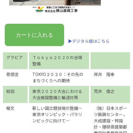
カートに入れる
▶デジタル版はこちら
グラビア
Ｔｏｋｙｏ２０２０の会場
整備
巻頭言
TOKYO２０２０：その先の
岸井 隆幸
まちづくりへの期待
総説
東京２０２０大会における
荒井 俊之
大会施設整備と輸送対策
報文
新しい国立競技場の整備－
（独）日本スポー
東京オリンピック・パラリ
ツ振興センター，
ンピックに向けて－
大成建設・梓設
計・隈研吾建築都