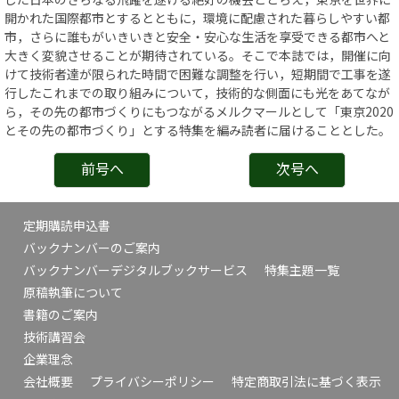
開かれた国際都市とするとともに，環境に配慮された暮らしやすい都
市，さらに誰もがいきいきと安全・安心な生活を享受できる都市へと
大きく変貌させることが期待されている。そこで本誌では，開催に向
けて技術者達が限られた時間で困難な調整を行い，短期間で工事を遂
行したこれまでの取り組みについて，技術的な側面にも光をあてなが
ら，その先の都市づくりにもつながるメルクマールとして「東京2020
とその先の都市づくり」とする特集を編み読者に届けることとした。
前号へ
次号へ
定期購読申込書
バックナンバーのご案内
バックナンバーデジタルブックサービス
特集主題一覧
原稿執筆について
書籍のご案内
技術講習会
企業理念
会社概要
プライバシーポリシー
特定商取引法に基づく表示