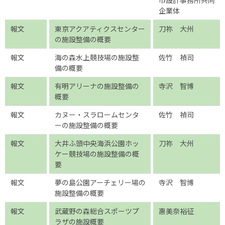
市設計事務所共同
企業体
報文
東京アクアティクスセンター
刀祢 大州
の施設整備の概要
報文
海の森水上競技場の施設整
佐竹 禎司
備の概要
報文
有明アリーナの施設整備の
寺沢 智博
概要
報文
カヌー・スラロームセンタ
佐竹 禎司
ーの施設整備の概要
報文
大井ふ頭中央海浜公園ホッ
刀祢 大州
ケー競技場の施設整備の概
要
報文
夢の島公園アーチェリー場の
寺沢 智博
施設整備の概要
報文
武蔵野の森総合スポーツプ
惠美奈裕征
ラザの施設概要