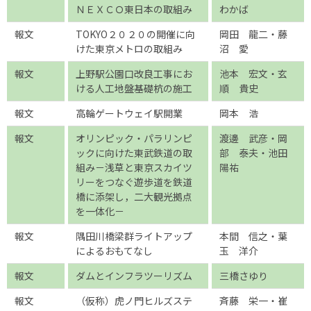
ＮＥＸＣＯ東日本の取組み
わかば
報文
TOKYO２０２０の開催に向
岡田 龍二・藤
けた東京メトロの取組み
沼 愛
報文
上野駅公園口改良工事にお
池本 宏文・玄
ける人工地盤基礎杭の施工
順 貴史
報文
高輪ゲートウェイ駅開業
岡本 浩
報文
オリンピック・パラリンピ
渡邊 武彦・岡
ックに向けた東武鉄道の取
部 泰夫・池田
組み－浅草と東京スカイツ
陽祐
リーをつなぐ遊歩道を鉄道
橋に添架し，二大観光拠点
を一体化－
報文
隅田川橋梁群ライトアップ
本間 信之・葉
によるおもてなし
玉 洋介
報文
ダムとインフラツーリズム
三橋さゆり
報文
（仮称）虎ノ門ヒルズステ
斉藤 栄一・崔