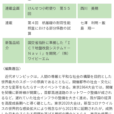
連載企画
けんせつ小町便り 第５５
西川 美穂
回
連載
第４回 杭基礎の耐荷性能
七澤 利明・飯
照査における部分係数の試
島 翔一
算
新製品紹
国交省指針に準拠した「Ｉ
介
ＣＴ地盤改良システムＹ－
Ｎａｖｉ」を開発／（株）
ワイビーエム
〈編集趣旨〉
近代オリンピックは，人間の尊厳と平和な社会の構築を目的とした
世界最大のスポーツの祭典であるとともに，開催都市の社会・文化に
大きな変革をもたらす一大イベントである。東京1964大会では，開催
を契機に新幹線が開業し，首都高速道路のネットワーク整備が成され
るなど，遅れていた社会インフラの整備を大きく進め，我が国の経済
を高度成長期へと導く礎とした。東京2020大会は，新型コロナウイル
スの世界的な感染拡大により残念ながら2021年に延期されたが，成熟
した日本のさらなる飛躍を遂げる絶好の機会ととらえ，東京を世界に