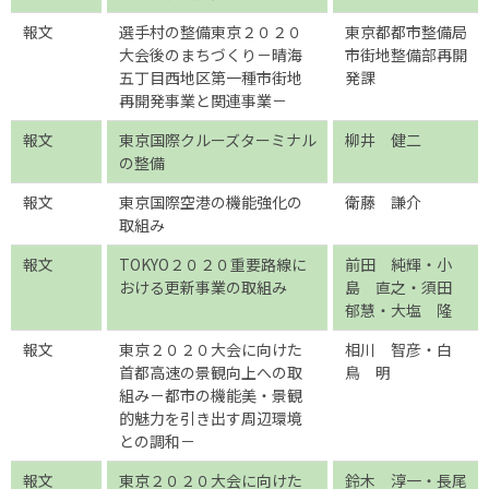
報文
選手村の整備東京２０２０
東京都都市整備局
大会後のまちづくり－晴海
市街地整備部再開
五丁目西地区第一種市街地
発課
再開発事業と関連事業－
報文
東京国際クルーズターミナル
柳井 健二
の整備
報文
東京国際空港の機能強化の
衛藤 謙介
取組み
報文
TOKYO２０２０重要路線に
前田 純輝・小
おける更新事業の取組み
島 直之・須田
郁慧・大塩 隆
報文
東京２０２０大会に向けた
相川 智彦・白
首都高速の景観向上への取
鳥 明
組み－都市の機能美・景観
的魅力を引き出す周辺環境
との調和－
報文
東京２０２０大会に向けた
鈴木 淳一・長尾