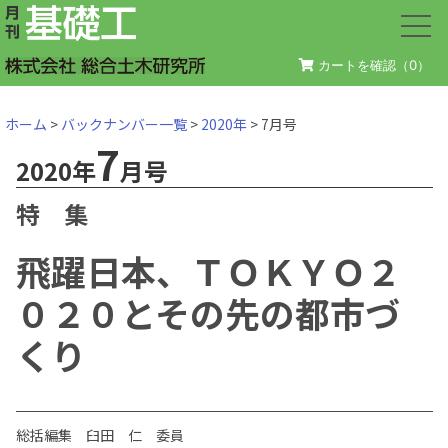
カートを確認（
0
）
ホーム
>
バックナンバー一覧
>
2020年
> 7月号
7
2020年
月号
特 集
飛躍日本、ＴＯＫＹＯ２
０２０とその先の都市づ
くり
総括編集 臼田 仁 委員